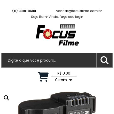
Lente Canon EF-S 55-250mm f/4-5.6 IS II -
USADA
(11) 3819-8688
vendas@focusfilme.com.br
Há algumas horas
Seja Bem-Vindo, faça seu login
R$ 0,00
0 Item