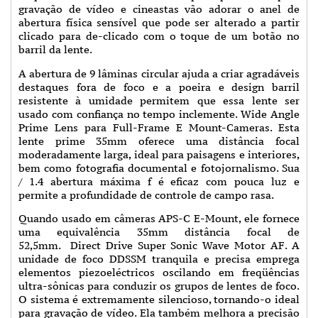
gravação de vídeo e cineastas vão adorar o anel de
abertura física sensível que pode ser alterado a partir
clicado para de-clicado com o toque de um botão no
barril da lente.
A abertura de 9 lâminas circular ajuda a criar agradáveis
destaques fora de foco e a poeira e design barril
resistente à umidade permitem que essa lente ser
usado com confiança no tempo inclemente. Wide Angle
Prime Lens para Full-Frame E Mount-Cameras. Esta
lente prime 35mm oferece uma distância focal
moderadamente larga, ideal para paisagens e interiores,
bem como fotografia documental e fotojornalismo. Sua
/ 1.4 abertura máxima f é eficaz com pouca luz e
permite a profundidade de controle de campo rasa.
Quando usado em câmeras APS-C E-Mount, ele fornece
uma equivalência 35mm distância focal de
52,5mm.
Direct Drive Super Sonic Wave Motor AF. A
unidade de foco DDSSM tranquila e precisa emprega
elementos piezoeléctricos oscilando em freqüências
ultra-sônicas para conduzir os grupos de lentes de foco.
O sistema é extremamente silencioso, tornando-o ideal
para gravação de vídeo. Ela também melhora a precisão