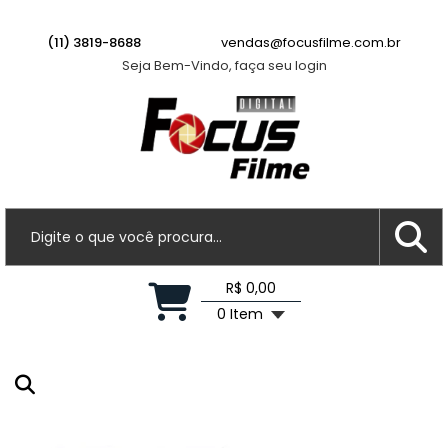
Leopoldo A.
acabou de comprar!
Parasol JJC LH-73 - Genérico do Parasol
(11) 3819-8688
vendas@focusfilme.com.br
Canon ET-73
Seja Bem-Vindo, faça seu login
Há 3 horas
R$ 0,00
0 Item