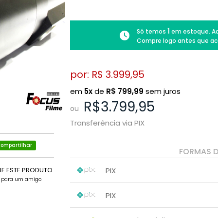
1
Só temos
em estoque. Ad
Compre logo antes que ac
por: R$
3.999,95
em
5x
de
R$
799,99
sem juros
R$3.799,95
ou
Transferência via PIX
ompartilhar
FORMAS 
PIX
UE ESTE PRODUTO
e para um amigo
1x sem juros de R$ 3.799,95
.
.
.
.
PIX
.
.
1x sem juros de R$ 3.799,95
.
.
.