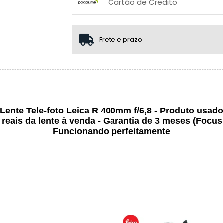
.
Cartão de Crédito
.
.
1x sem juros de R$ 3.999,95
2x sem juros de R$ 1.999,98
Frete e prazo
3x sem juros de R$ 1.333,32
.
.
Lente Tele-foto Leica R 400mm f/6,8 - Produto usado
 reais da lente à venda - Garantia de 3 meses (Focus
Funcionando perfeitamente