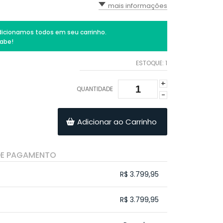
mais informações
icionamos todos em seu carrinho.
abe!
ESTOQUE:
1
+
QUANTIDADE
-
Adicionar ao Carrinho
DE PAGAMENTO
R$ 3.799,95
.
.
.
.
R$ 3.799,95
.
.
.
.