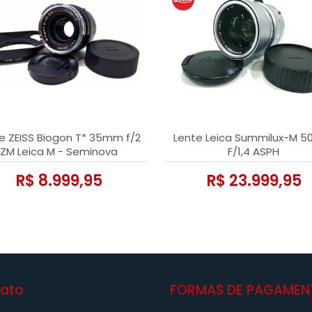
e ZEISS Biogon T* 35mm f/2
Lente Leica Summilux-M 
ZM Leica M - Seminova
F/1,4 ASPH
R$ 8.999,95
R$ 23.999,95
ato
FORMAS DE PAGAMEN