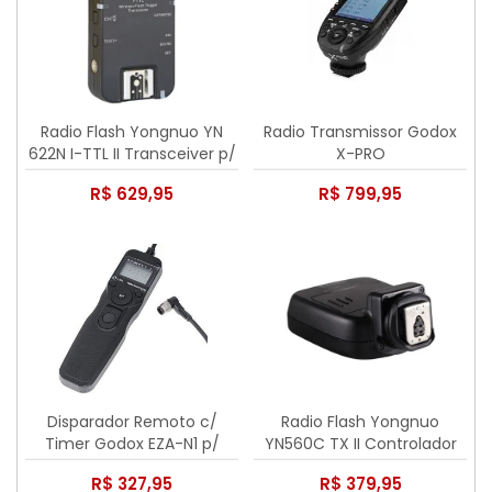
Radio Flash Yongnuo YN
Radio Transmissor Godox
622N I-TTL II Transceiver p/
X-PRO
Nikon
R$ 629,95
R$ 799,95
Disparador Remoto c/
Radio Flash Yongnuo
Timer Godox EZA-N1 p/
YN560C TX II Controlador
Nikon
p/ Canon
R$ 327,95
R$ 379,95