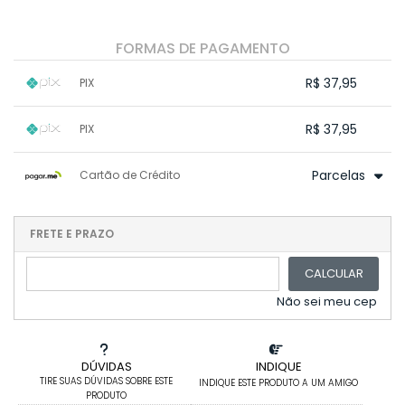
FORMAS DE PAGAMENTO
R$ 37,95
PIX
1x sem juros de R$ 37,95
.
.
.
.
R$ 37,95
PIX
.
.
.
.
.
.
.
1x sem juros de R$ 37,95
.
.
.
.
Parcelas
Cartão de Crédito
.
.
.
.
.
.
.
1x sem juros de R$ 39,95
.
.
2x sem juros de R$ 19,98
FRETE E PRAZO
.
3x sem juros de R$ 13,32
.
.
CALCULAR
4x sem juros de R$ 9,99
.
5x sem juros de R$ 7,99
.
Não sei meu cep
DÚVIDAS
INDIQUE
TIRE SUAS DÚVIDAS SOBRE ESTE
INDIQUE ESTE PRODUTO A UM AMIGO
PRODUTO