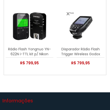
Rádio Flash Yongnuo YN-
Disparador Rádio Flash
622N i-TTL kit p/ Nikon
Trigger Wireless Godox
XProN TTL para Nikon
R$ 799,95
R$ 799,95
Informações